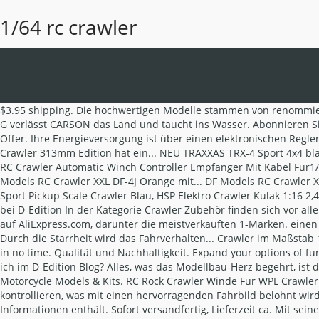
1/64 rc crawler
$3.95 shipping. Die hochwertigen Modelle stammen von renommierten Markenherstellern wie Traxxas, Axial, MST, Redcat, Absima, Amewi und Carson. or Best Offer. Mit dem Crawlee „ The Beast “ 2.4 G verlässt CARSON das Land und taucht ins Wasser. Abonnieren Sie den kostenlosen Newsletter und verpassen Sie keine Neuigkeit oder Aktion mehr von D-Edition Shop. EUR 1,64. Only 1 left! or Best Offer. Ihre Energieversorgung ist über einen elektronischen Regler und 7,2 Volt, 6 Zellen Akku leicht und günstig gewehrleistet. EUR 14,59. 4,5 von 5 Sternen. Overall. $12.99. Der neue DF-4S Scale-Crawler 313mm Edition hat ein... NEU TRAXXAS TRX-4 Sport 4x4 blau RTR ohne Akku/Lader 1/10 4WD Scale-Crawler Brushed Er verfügt über unzählige innovative Features wie z.B. Marke: Markenlos ... RC Crawler Automatic Winch Controller Empfänger Mit Kabel Für1/10 RC Car Zubehör. Charge lasted longer than expected. 100% Ready to Run 2. Traxxas TRX4 Land Rover Silber Scale Trial -... DF Models RC Crawler XXL DF-4J Orange mit... DF Models RC Crawler XXL DF-4J 10 Years Edition... DF RC Elektro Crawler DF-4S Crawler V2 ,... Traxxas TRX4 Land Rover Rot Scale Trial -... Traxxas 1:10 TRX-4 Sport Pickup Scale Crawler Blau, HSP Elektro Crawler Kulak 1:16 2,4Ghz RTR. Axial RC 1:10 Rock Crawler SCX10 II UMG10 6x6 RTR 509,00 € * 509,99 € * Lieferzeit 4-6 Tage or Best Offer. Crawler Zubehör bei D-Edition In der Kategorie Crawler Zubehör finden sich vor allem Individualisten wohl, wer möchte schon ein Fahrzeug von der Stange haben. Aus China. Entdecken Sie über 983 unserer besten 1 auf AliExpress.com, darunter die meistverkauften 1-Marken. einen Stahlrahmen, der dem Chassis Stabilität gewährt. Syma S107G Helicopter Phantom 3.5CH Mini Metal Remote Control RC GYRO Blue. Durch die Starrheit wird das Fahrverhalten... Crawler im Maßstab 1:16 inkl. Manuals/Files. But you may have to act fast as this top 1 64 rc car is set to become one of the most sought-after best-sellers in no time. Qualität und Nachhaltigkeit. Expand your options of fun home activities with the largest online selection at eBay.com. $26.99 New. Kostenloser Versand. Es lohnt sich für Sie als... Was finde ich im D-Edition Blog? Alles, was das Modellbau-Herz begehrt, ist dabei. Auch aus dem Hause df Models bekommen Sie nun ein weiteres Crawler-Modell. Great deals on 1:32 Hobby RC Car, Truck & Motorcycle Models & Kits. RC Rock Crawler Winde Für WPL Crawler Auto Upgrade Teile Zubehör. $33.98. Je größer das Modell, desto detailreicher fällt es aus, ist dafür aber auch umso schwerer zu kontrollieren, was mit einen hervorragenden Fahrbild belohnt wird. 1:14 Zetros Overland 6x6 RTR RC Truck w/ Utility Bed RC4WD . Die Verpackung muss aufbewahrt werden, da sie wichtige Informationen enthält. Sofort versandfertig, Lieferzeit ca. Mit seinen separat angetriebenen und extrem verschränkbaren Starrachsen meistert der Trialspezialist so ziemlich alles, was... RC-Auto Elektro Crawler: Fahrspaß auf jedem Gelände Mit einem RC-Auto Elektro Crawler sind selbst unwegsamste Untergründe kein Hindernis. Ich habe die Datenschutzbestimmungen zur Kenntnis genommen. Aus China. 4 Beobachter. Comments. $25.49 Used. Mehr Infos. * Alle Preise inkl. With the lowest prices online, cheap shipping rates and local collection options, you can make an even bigger saving. 7 brandneue ab £38,95. Fast & Free ship