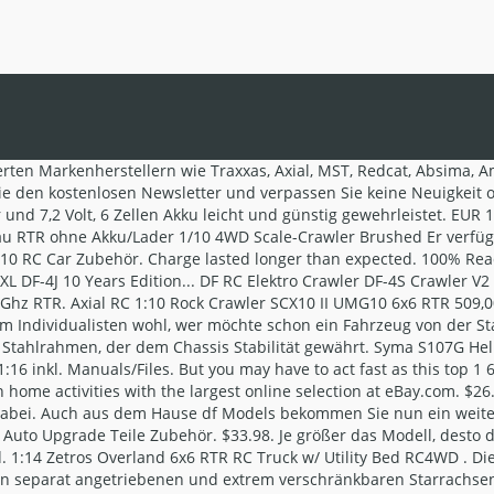
ping on many items! DF Models RC Crawler XXL DF-4J schwarz mit... Carson 1:12 Mountain Warrior Sport 2.0 100% RTR, HPI 1:10 RC Crawler King 1979 FORD F150 RTR. Aus Großbritannien. RC Pocket Racers RC Rechargeable Vehicle Micro … 1:64 ; 1:72 ; 1:87 ... RC Elektro-Modelle . Sicherheitshinweis: Für Kinder unter 3 Jahren nicht geeignet. Micro Rock Crawler (Scale 1/24, Stadium, RC Car). Sie können mit Ihrem Modell also sowohl über Hügel und unwegsame Böden fahren als auch durch Schlamm und Schnee preschen. Ob Anfänger oder Profi – mit etwas Geschick und Training kann jeder auf die Piste gehen und maximalen Fahrspaß erleben. Kyosho Dark Gray Metallic Mini-z 4x4 4runner HILUX Surf . RC Auto 01 2.4G Off Road Auto 50 km/h WiFi / Schnelle Aufladung / Ergonomisches Design. $95.99. 1:64 Micro EarthRoamer - Similar Threads: Thread: Thread Starter: Forum: Replies: Last Post: BWD Micro Wheel Weight System for the new Losi Micro Crawler! Mehr Infos. Um D-Edition Shop in vollem Umfang nutzen zu können, empfehlen wir Ihnen Javascript in Ihrem Browser zu aktiveren. Top-Angebote für RC Crawler-Modelle & -Bausätze im Maßstab 1:14 Allradantrieb online entdecken bei eBay. Selbite Top Marken | Günstige Preise | Große Auswahl Ein Elektro Crawler RC-Auto ist dafür geschaffen, sich auf jedem Gelände fortbewegen zu können. Certified Buyer Rated. Durch das Sensorsystem halten die Fahrzeuge in jeglicher Situation die Drehzahl und ermöglichen volle Konzentration für den Parcours. Unter den Schnäppchen befinden... Angebot des Tages D-Edition bietet hier einen Artikel an. Rc 1 64> Rc 1 64 Alle 5000 Produkte unter ansehen Rc 1 64. Quality. gesetzlicher USt., zzgl. Not for young kids as parts are fragile. Versandkosten und ggf. Free shipping. Wir bieten Ihnen zahlreiche Modellarten mit verschiedenen Antriebsvarianten und Zubehör. Anhand der folgenden Kriterien lassen sich die einzelnen Fahrzeuge am besten unterscheiden: In unserem Onlineshop finden Sie Elektro Crawler RC-Autos in verschiedenen Varianten. idealo Schnäppchen & News per E-Mail Anmelden und bis zu 50% sparen. Sein geringes Gewicht und der starke Akku gewährleisten einen langen Fahrspaß. Think how jealous you’re friends will be when you tell them you got your 1 64 rc car on AliExpress. billet works: Vendors Market: 19: 10-18-2010 05:42 PM: BWD Micro Wedge vs Stock Micro Vid #2 - Indoor Challenge! 1 by Auto World Tipps und Tricks zum Reinigen und Instandhalten von Modellen, Motoren bis hin zum... Diese Website benutzt Cookies, die für den technischen Betrieb der Website erforderlich sind und stets gesetzt werden. So entscheiden Sie Ihren Vorstellungen entsprechend, welches Modell in welcher Größe am besten zu Ihnen passt. 1-3 Werktage. | Verified Buyer. Was ist zu beachten? Monsterreifen, extreme Bodenfreiheit... DF-4J Crawler - 10 Years Edition - Racing Green Unser DF-4J Crawler Modell im XXL Format, zum Teil basierend auf unseren BasicLine Modellen (somit sind einige Teile kompatibel, wird Sie begeistern! Klimaneutrales Unternehmen . Feb 15, 2016. Kyosho Minutes Mini-z 4 Jeep Wrangler Unlimited Rubicon Rock Crawler 4wd RC. Monsterreifen, extreme Bodenfreiheit... Carson 1:12 Mountain Warr.Sport 2.0 100%RTR rot Technische Daten: 1. Was: $35.98. Kaufen Sie Crawler Zubehör bei D-Edition. Took some tweaking to get charged. Dec 03, 2019. 4 x Alufelgen Felgen 2.2